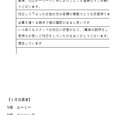
【１月当選者】
Y様 ルーミー