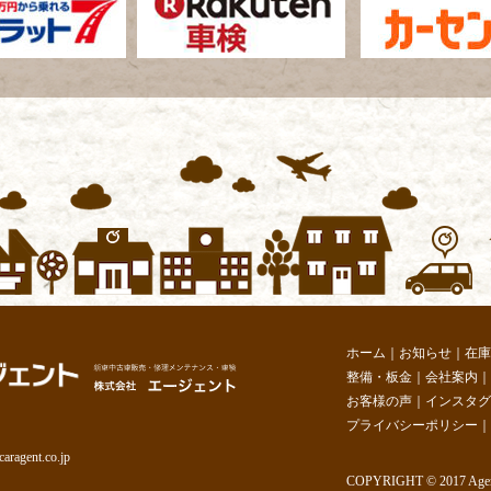
ホーム
｜
お知らせ
｜
在庫
整備・板金
｜
会社案内
｜
お客様の声
｜
インスタグ
プライバシーポリシー
｜
aragent.co.jp
COPYRIGHT
©
2017 Agent