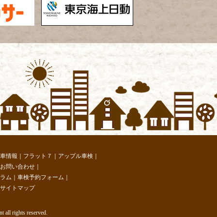
車情報
｜
フラット７
｜
アップル車検
｜
お問い合わせ
｜
ラム
｜
車検予約フォーム
｜
サイトマップ
 all rights reserved.