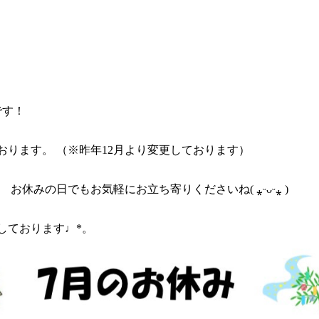
です！
っております。 （※昨年12月より変更しております）
お休みの日でもお気軽にお立ち寄りくださいね( ⁎ᵕᴗᵕ⁎ )
しております♩*。