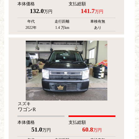
本体価格
支払総額
132.0
141.7
万円
万円
年代
走行距離
車検有無
2022年
1.4 万km
あり
スズキ
ワゴンR
本体価格
支払総額
51.0
60.8
万円
万円